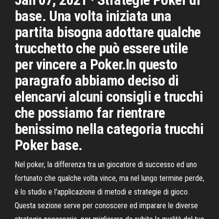
base. Una volta iniziata una
partita bisogna adottare qualche
trucchetto che può essere utile
per vincere a Poker.In questo
paragrafo abbiamo deciso di
elencarvi alcuni consigli e trucchi
che possiamo far rientrare
benissimo nella categoria trucchi
Poker base.
Nel poker, la differenza tra un giocatore di successo ed uno
fortunato che qualche volta vince, ma nel lungo termine perde,
è lo studio e l'applicazione di metodi e strategie di gioco.
Questa sezione serve per conoscere ed imparare le diverse