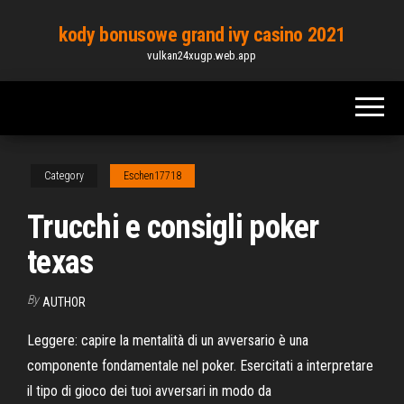
Skip
kody bonusowe grand ivy casino 2021
to
vulkan24xugp.web.app
the
content
Category
Eschen17718
Trucchi e consigli poker
texas
By
AUTHOR
Leggere: capire la mentalità di un avversario è una
componente fondamentale nel poker. Esercitati a interpretare
il tipo di gioco dei tuoi avversari in modo da