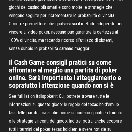
giochi dei casinò più amati e sono molte le strategie che
vengono seguite per incrementare le probabilità di vincita..
Occorre premettere che qualsiasi sia il metodo adoperato per
vincere ai video poker, nessuno può garantire la certezza al
100% di vincita, ma facendo ricorso all’utilizzo di sistemi,
senza dubbio le probabilità saranno maggiori.
Il Cash Game consigli pratici su come
affrontare al meglio una partita di poker
online. Sarà importante l'atteggiamento e
sopratutto l'attenzione quando non si è
See full list on italiapoker.it Qui, potrete trovare tutte le
informazioni su questo gioco: le regole del texas hold'em, le
fasi delle partite, ma anche come si contano i punti e i trucchi
e le strategie vincenti del gioco. Inoltre, potrai anche scoprire
tutti i termini del poker texas hold'em e avere notizie su