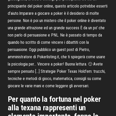
principiante del poker online, questo articolo potrebbe esserti
d’aiuto.Imparare a giocare a poker è il desiderio di molte
persone. Non è poi un mistero che il poker online è diventato
una grande attrazione ed un grande success È da un po’ che
non parlo di persuasione e PNL. Ne è passato di tempo da
quando ho scritto di come vincere i dibattiti con la
persuasione. Oggi pubblico un guest post di Pietro,
amministratore di Pokerlisting.it, che ti spiegerà come usare
la psicologia per… Vincere a poker! Buona lettura. 🙂 Avete
sempre pensato […] Strategie Poker Texas Hold'em: trucchi,
tecniche e metodi di gioco, matematica, consigli su come
giocare le varie mani e come leggere gli avversari.
Per quanto la fortuna nel poker
alla texana rappresenti un