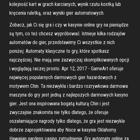
kolejność kart w grach karcianych, wynik rzutu kostką lub
kręcenia ruletką, oraz wyniki gier automatowych.
Zobacz, jak Ci się gra i czy w kasynie online gry na pieniądze
są tym, co też chcesz wypróbować. Istnieje kilka rodzajów
automatów do gier, przedstawimy Ci wszystkie z nich
poniżej: Automaty klasyczne to gry, które spotkasz
najczęściej. Nie mają one zazwyczaj skomplikowanych opcji
i wyglądają raczej prosto. Apr 12, 2017 - GameArt oferuje
najwięcej popularnych darmowych gier hazardowych z
motywem Chin. Ta niezwykła i bardzo rozrywkowa darmowa
maszyna do gry jest jedną z najlepszych darmowych kasyno
gier. Jest ona inspirowana bogatą kulturą Chin i jest
zwyczajnie znakomita nie tylko dlatego, że oferuje
oszałamiające nagrody tylko dlatego, że gra jest niezwykle
dobrze zaprojektowana aby Noce w kasynie Oklahomy.
Hawaiian gardens casino zatrudnienie. Gry automaty online za