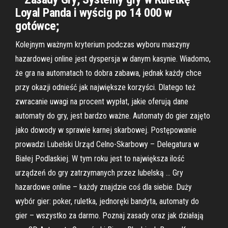
Loyal Panda i wyścig po 14 000 w
gotówce;
Kolejnym ważnym kryterium podczas wyboru maszyny
hazardowej online jest dyspersja w danym kasynie. Wiadomo,
że gra na automatach to dobra zabawa, jednak każdy chce
przy okazji odnieść jak największe korzyści. Dlatego też
zwracanie uwagi na procent wypłat, jakie oferują dane
automaty do gry, jest bardzo ważne. Automaty do gier zajęto
jako dowody w sprawie karnej skarbowej. Postępowanie
prowadzi Lubelski Urząd Celno-Skarbowy – Delegatura w
Białej Podlaskiej. W tym roku jest to największa ilość
urządzeń do gry zatrzymanych przez lubelską … Gry
hazardowe online – każdy znajdzie coś dla siebie. Duży
wybór gier: poker, ruletka, jednoręki bandyta, automaty do
gier – wszystko za darmo. Poznaj zasady oraz jak działają