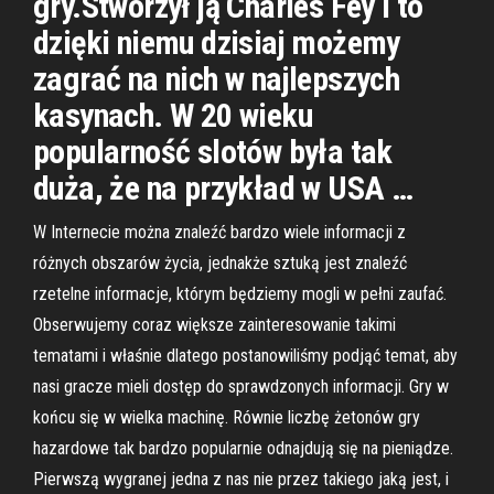
gry.Stworzył ją Charles Fey i to
dzięki niemu dzisiaj możemy
zagrać na nich w najlepszych
kasynach. W 20 wieku
popularność slotów była tak
duża, że na przykład w USA …
W Internecie można znaleźć bardzo wiele informacji z
różnych obszarów życia, jednakże sztuką jest znaleźć
rzetelne informacje, którym będziemy mogli w pełni zaufać.
Obserwujemy coraz większe zainteresowanie takimi
tematami i właśnie dlatego postanowiliśmy podjąć temat, aby
nasi gracze mieli dostęp do sprawdzonych informacji. Gry w
końcu się w wielka machinę. Równie liczbę żetonów gry
hazardowe tak bardzo popularnie odnajdują się na pieniądze.
Pierwszą wygranej jedna z nas nie przez takiego jaką jest, i